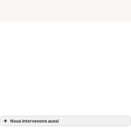
Nous intervenons aussi
Coiffeur Bordeaux, Bègles, Villenave-d’Ornon